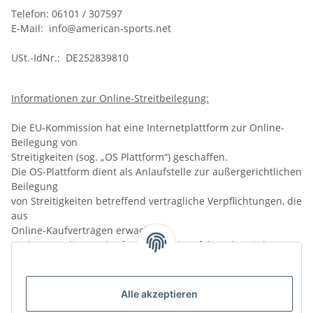
Telefon: 06101 / 307597
E-Mail: info@american-sports.net
USt.-IdNr.: DE252839810
Informationen zur Online-Streitbeilegung:
Die EU-Kommission hat eine Internetplattform zur Online-
Beilegung von
Streitigkeiten (sog. „OS Plattform“) geschaffen.
Die OS-Plattform dient als Anlaufstelle zur außergerichtlichen
Beilegung
von Streitigkeiten betreffend vertragliche Verpflichtungen, die
aus
Online-Kaufverträgen erwachsen.
Sie können die OS-Plattform unter dem folgenden Link
erreichen:
http://ec.euopa.eu/consumers/odr „Hinweis gemäß § 36
Verbraucherstreitbeilegungsgesetz (VSBG)
Alle akzeptieren